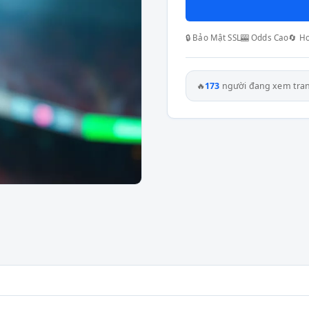
🔒 Bảo Mật SSL
🎰 Odds Cao
🔄 H
🔥
173
người đang xem tra