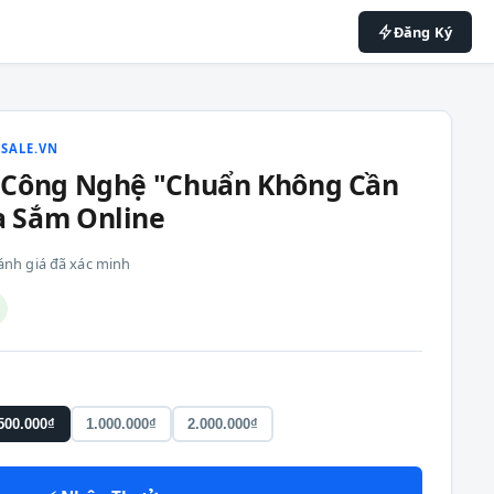
Đăng Ký
ESALE.VN
ồ Công Nghệ "Chuẩn Không Cần
a Sắm Online
 đánh giá đã xác minh
500.000₫
1.000.000₫
2.000.000₫