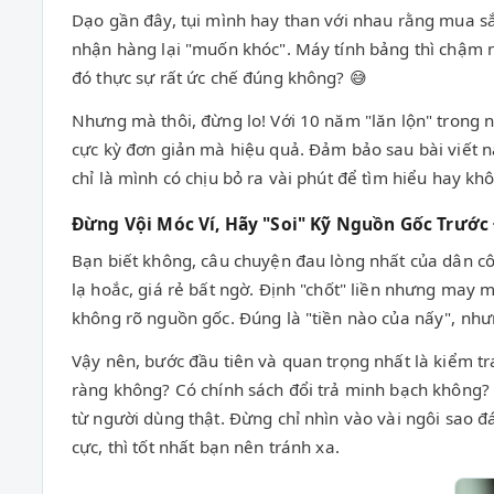
Dạo gần đây, tụi mình hay than với nhau rằng mua sắ
nhận hàng lại "muốn khóc". Máy tính bảng thì chậm nh
đó thực sự rất ức chế đúng không? 😅
Nhưng mà thôi, đừng lo! Với 10 năm "lăn lộn" trong 
cực kỳ đơn giản mà hiệu quả. Đảm bảo sau bài viết n
chỉ là mình có chịu bỏ ra vài phút để tìm hiểu hay khô
Đừng Vội Móc Ví, Hãy "Soi" Kỹ Nguồn Gốc Trước
Bạn biết không, câu chuyện đau lòng nhất của dân c
lạ hoắc, giá rẻ bất ngờ. Định "chốt" liền nhưng may 
không rõ nguồn gốc. Đúng là "tiền nào của nấy", nhưn
Vậy nên, bước đầu tiên và quan trọng nhất là kiểm tr
ràng không? Có chính sách đổi trả minh bạch không? M
từ người dùng thật. Đừng chỉ nhìn vào vài ngôi sao đ
cực, thì tốt nhất bạn nên tránh xa.