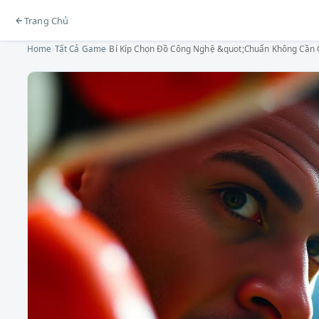
Trang Chủ
Home
›
Tất Cả Game
›
Bí Kíp Chọn Đồ Công Nghệ &quot;Chuẩn Không Cần