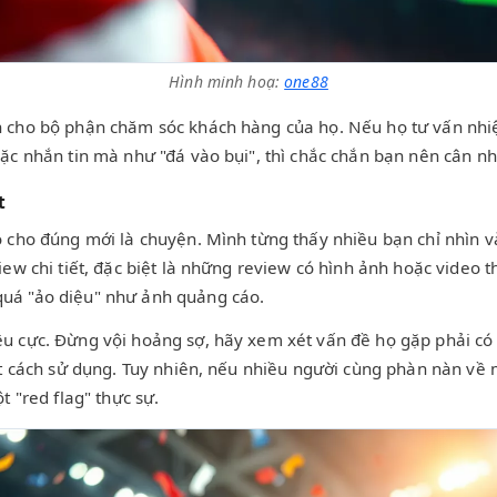
Hình minh hoạ:
one88
 cho bộ phận chăm sóc khách hàng của họ. Nếu họ tư vấn nhiệt
ặc nhắn tin mà như "đá vào bụi", thì chắc chắn bạn nên cân nhắ
t
o cho đúng mới là chuyện. Mình từng thấy nhiều bạn chỉ nhìn 
iew chi tiết, đặc biệt là những review có hình ảnh hoặc video
quá "ảo diệu" như ảnh quảng cáo.
u cực. Đừng vội hoảng sợ, hãy xem xét vấn đề họ gặp phải có 
iết cách sử dụng. Tuy nhiên, nếu nhiều người cùng phàn nàn về
t "red flag" thực sự.