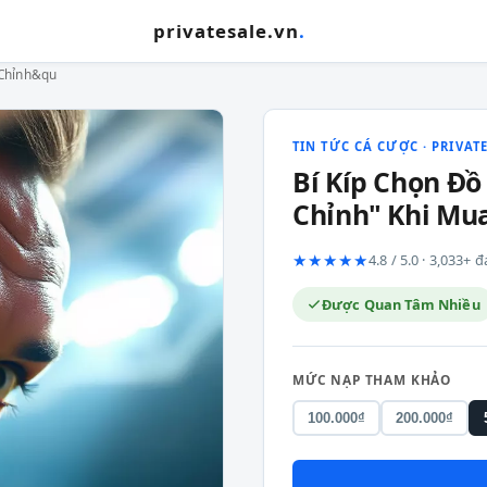
privatesale.vn
.
 Chỉnh&qu
TIN TỨC CÁ CƯỢC · PRIVAT
Bí Kíp Chọn Đ
Chỉnh" Khi Mu
★★★★★
4.8 / 5.0 · 3,033+
Được Quan Tâm Nhiều
MỨC NẠP THAM KHẢO
100.000₫
200.000₫