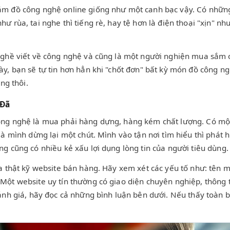
m đồ công nghệ online giống như một canh bạc vậy. Có những m
ư rùa, tai nghe thì tiếng rè, hay tệ hơn là điện thoại "xịn" n
nghề viết về công nghệ và cũng là một người nghiện mua sắm on
ày, bạn sẽ tự tin hơn hẳn khi "chốt đơn" bất kỳ món đồ công 
ng thôi.
 Đã
ông nghệ là mua phải hàng dựng, hàng kém chất lượng. Có một
mà mình dừng lại một chút. Mình vào tận nơi tìm hiểu thì phát
g cũng có nhiều kẻ xấu lợi dụng lòng tin của người tiêu dùng.
a thật kỹ website bán hàng. Hãy xem xét các yếu tố như: tên m
ột website uy tín thường có giao diện chuyên nghiệp, thông ti
ánh giá, hãy đọc cả những bình luận bên dưới. Nếu thấy toàn bì