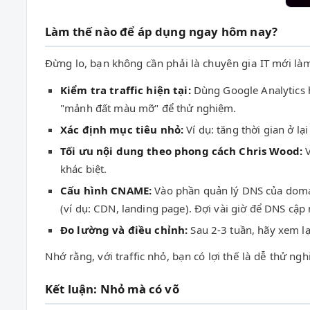
Làm thế nào để áp dụng ngay hôm nay?
Đừng lo, bạn không cần phải là chuyên gia IT mới là
Kiểm tra traffic hiện tại:
Dùng Google Analytics 
"mảnh đất màu mỡ" để thử nghiệm.
Xác định mục tiêu nhỏ:
Ví dụ: tăng thời gian ở l
Tối ưu nội dung theo phong cách Chris Wood:
V
khác biệt.
Cấu hình CNAME:
Vào phần quản lý DNS của domai
(ví dụ: CDN, landing page). Đợi vài giờ để DNS cập 
Đo lường và điều chỉnh:
Sau 2-3 tuần, hãy xem lạ
Nhớ rằng, với traffic nhỏ, bạn có lợi thế là dễ thử
Kết luận: Nhỏ mà có võ