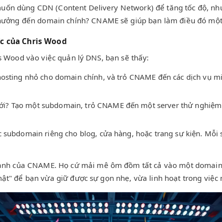
 muốn dùng CDN (Content Delivery Network) để tăng tốc độ, n
hưởng đến domain chính? CNAME sẽ giúp bạn làm điều đó một
ợc của Chris Wood
ris Wood vào việc quản lý DNS, bạn sẽ thấy:
osting nhỏ cho domain chính, và trỏ CNAME đến các dịch vụ miễ
i? Tạo một subdomain, trỏ CNAME đến một server thử nghiệm.
c subdomain riêng cho blog, cửa hàng, hoặc trang sự kiện. Mỗi 
nh của CNAME. Họ cứ mải mê ôm đồm tất cả vào một domain ch
 mật" để bạn vừa giữ được sự gọn nhẹ, vừa linh hoạt trong việc