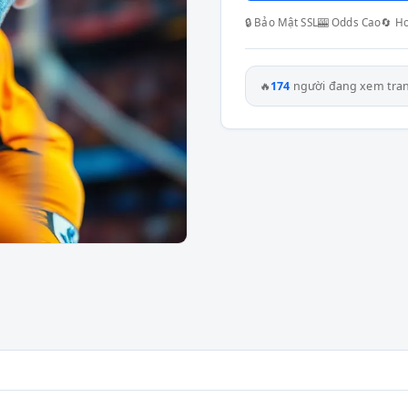
🔒 Bảo Mật SSL
🎰 Odds Cao
🔄 H
🔥
174
người đang xem tra