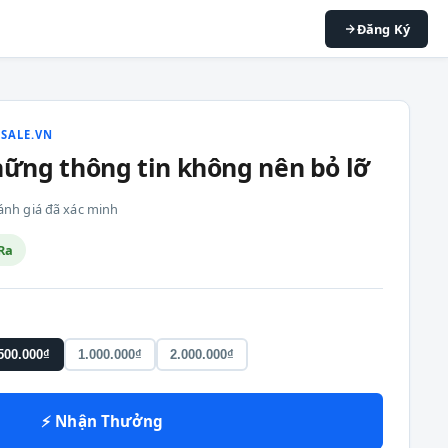
Đăng Ký
ESALE.VN
ững thông tin không nên bỏ lỡ
 đánh giá đã xác minh
Ra
500.000₫
1.000.000₫
2.000.000₫
⚡ Nhận Thưởng