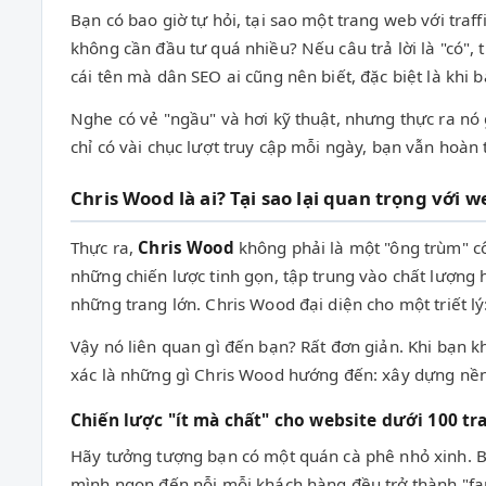
Bạn có bao giờ tự hỏi, tại sao một trang web với tra
không cần đầu tư quá nhiều? Nếu câu trả lời là "có"
cái tên mà dân SEO ai cũng nên biết, đặc biệt là kh
Nghe có vẻ "ngầu" và hơi kỹ thuật, nhưng thực ra nó
chỉ có vài chục lượt truy cập mỗi ngày, bạn vẫn hoàn 
Chris Wood là ai? Tại sao lại quan trọng với w
Thực ra,
Chris Wood
không phải là một "ông trùm" cô
những chiến lược tinh gọn, tập trung vào chất lượng 
những trang lớn. Chris Wood đại diện cho một triết lý
Vậy nó liên quan gì đến bạn? Rất đơn giản. Khi bạn k
xác là những gì Chris Wood hướng đến: xây dựng nền tả
Chiến lược "ít mà chất" cho website dưới 100 tra
Hãy tưởng tượng bạn có một quán cà phê nhỏ xinh. B
mình ngon đến nỗi mỗi khách hàng đều trở thành "fan 