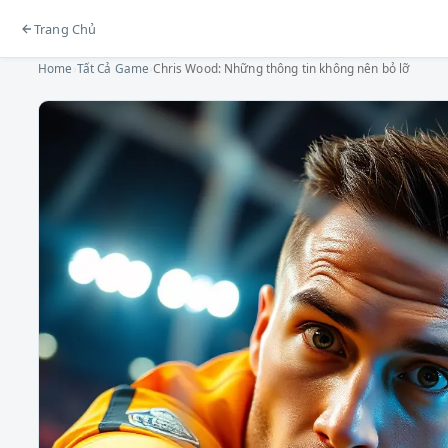
Trang Chủ
Home
›
Tất Cả Game
›
Chris Wood: Những thông tin không nên bỏ lỡ