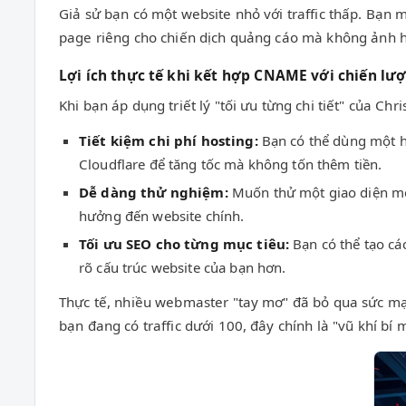
Giả sử bạn có một website nhỏ với traffic thấp. Bạn
page riêng cho chiến dịch quảng cáo mà không ảnh 
Lợi ích thực tế khi kết hợp CNAME với chiến lư
Khi bạn áp dụng triết lý "tối ưu từng chi tiết" của Ch
Tiết kiệm chi phí hosting:
Bạn có thể dùng một h
Cloudflare để tăng tốc mà không tốn thêm tiền.
Dễ dàng thử nghiệm:
Muốn thử một giao diện mớ
hưởng đến website chính.
Tối ưu SEO cho từng mục tiêu:
Bạn có thể tạo cá
rõ cấu trúc website của bạn hơn.
Thực tế, nhiều webmaster "tay mơ" đã bỏ qua sức mạ
bạn đang có traffic dưới 100, đây chính là "vũ khí bí