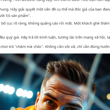
ung. Hãy giải quyết một vấn đề cụ thể mà độc giả của bạn đang 
dưới 50 sản phẩm".
g, bố cục rõ ràng, không quảng cáo rối mắt. Một khách ghé thăm
đều quý giá. Hãy trả lời bình luận, tương tác trên mạng xã hội
chơi trò "chậm mà chắc". Không cần vội vã, chỉ cần đúng hướn