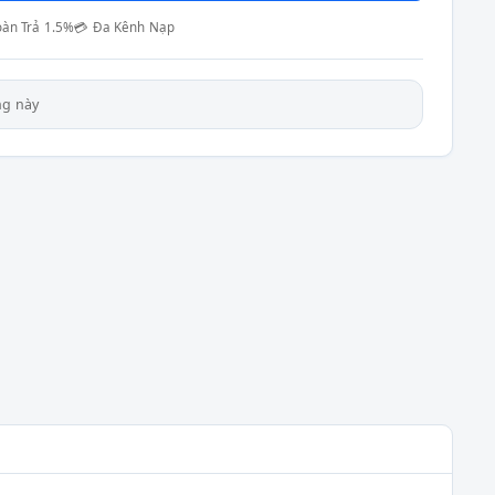
oàn Trả 1.5%
💳 Đa Kênh Nạp
ng này