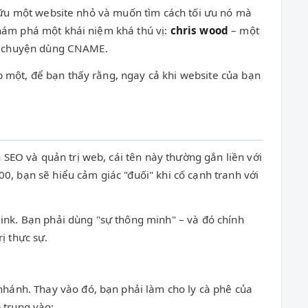
ở hữu một website nhỏ và muốn tìm cách tối ưu nó mà
khám phá một khái niệm khá thú vị:
chris wood
– một
 cả chuyện dùng CNAME.
p một, để bạn thấy rằng, ngay cả khi website của bạn
SEO và quản trị web, cái tên này thường gắn liền với
0, bạn sẽ hiểu cảm giác "đuối" khi cố cạnh tranh với
link. Bạn phải dùng "sự thông minh" – và đó chính
ị thực sự.
hánh. Thay vào đó, bạn phải làm cho ly cà phê của
 trung vào: