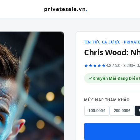
privatesale.vn
.
TIN TỨC CÁ CƯỢC · PRIVAT
Chris Wood: Nh
★★★★★
4.8 / 5.0 · 3,293+
Khuyến Mãi Đang Diễn 
MỨC NẠP THAM KHẢO
100.000₫
200.000₫