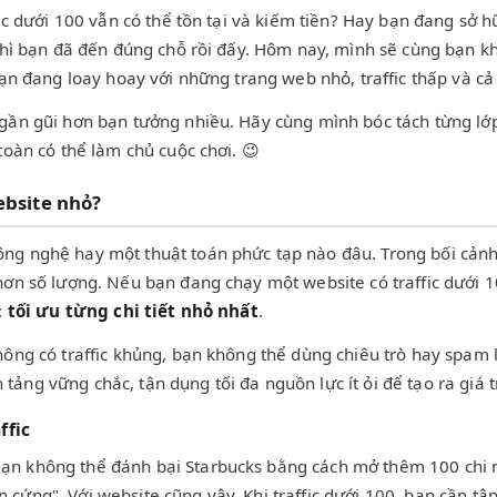
ffic dưới 100 vẫn có thể tồn tại và kiếm tiền? Hay bạn đang s
, thì bạn đã đến đúng chỗ rồi đấy. Hôm nay, mình sẽ cùng bạn 
i bạn đang loay hoay với những trang web nhỏ, traffic thấp và
 gần gũi hơn bạn tưởng nhiều. Hãy cùng mình bóc tách từng lớ
toàn có thể làm chủ cuộc chơi. 😉
ebsite nhỏ?
ng nghệ hay một thuật toán phức tạp nào đâu. Trong bối cảnh 
hơn số lượng. Nếu bạn đang chạy một website có traffic dưới 10
:
tối ưu từng chi tiết nhỏ nhất
.
hông có traffic khủng, bạn không thể dùng chiêu trò hay spam 
ng vững chắc, tận dụng tối đa nguồn lực ít ỏi để tạo ra giá tr
ffic
ạn không thể đánh bại Starbucks bằng cách mở thêm 100 chi n
cứng". Với website cũng vậy. Khi traffic dưới 100, bạn cần tập