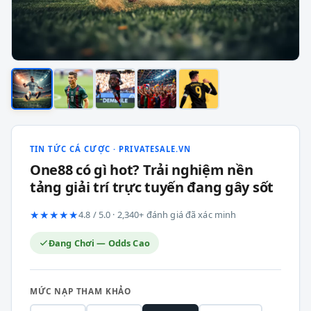
TIN TỨC CÁ CƯỢC · PRIVATESALE.VN
One88 có gì hot? Trải nghiệm nền
tảng giải trí trực tuyến đang gây sốt
★★★★★
4.8 / 5.0 · 2,340+ đánh giá đã xác minh
Đang Chơi — Odds Cao
MỨC NẠP THAM KHẢO