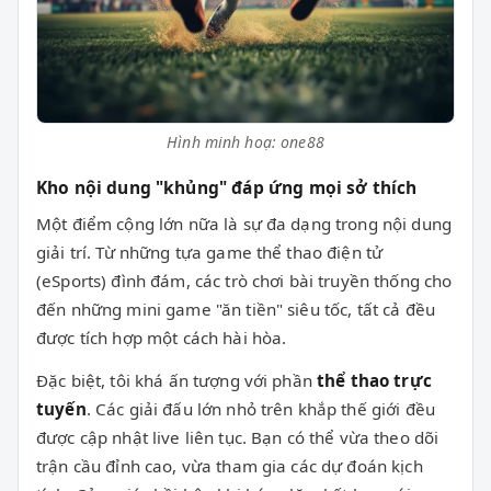
Hình minh hoạ: one88
Kho nội dung "khủng" đáp ứng mọi sở thích
Một điểm cộng lớn nữa là sự đa dạng trong nội dung
giải trí. Từ những tựa game thể thao điện tử
(eSports) đình đám, các trò chơi bài truyền thống cho
đến những mini game "ăn tiền" siêu tốc, tất cả đều
được tích hợp một cách hài hòa.
Đặc biệt, tôi khá ấn tượng với phần
thể thao trực
tuyến
. Các giải đấu lớn nhỏ trên khắp thế giới đều
được cập nhật live liên tục. Bạn có thể vừa theo dõi
trận cầu đỉnh cao, vừa tham gia các dự đoán kịch