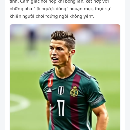
tính. Cảm giác hồi hộp khi bóng lăn, kết hợp với
những pha "lội ngược dòng" ngoạn mục, thực sự
khiến người chơi "đứng ngồi không yên".