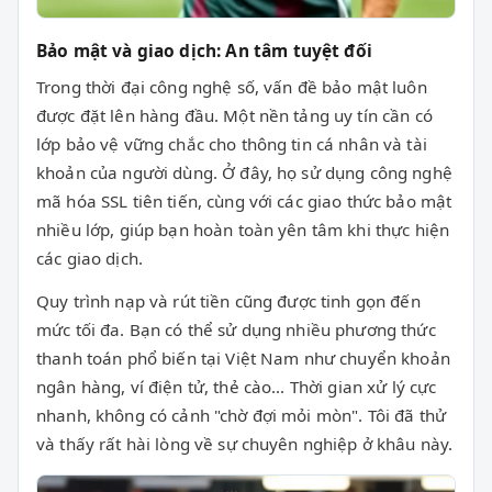
Bảo mật và giao dịch: An tâm tuyệt đối
Trong thời đại công nghệ số, vấn đề bảo mật luôn
được đặt lên hàng đầu. Một nền tảng uy tín cần có
lớp bảo vệ vững chắc cho thông tin cá nhân và tài
khoản của người dùng. Ở đây, họ sử dụng công nghệ
mã hóa SSL tiên tiến, cùng với các giao thức bảo mật
nhiều lớp, giúp bạn hoàn toàn yên tâm khi thực hiện
các giao dịch.
Quy trình nạp và rút tiền cũng được tinh gọn đến
mức tối đa. Bạn có thể sử dụng nhiều phương thức
thanh toán phổ biến tại Việt Nam như chuyển khoản
ngân hàng, ví điện tử, thẻ cào... Thời gian xử lý cực
nhanh, không có cảnh "chờ đợi mỏi mòn". Tôi đã thử
và thấy rất hài lòng về sự chuyên nghiệp ở khâu này.