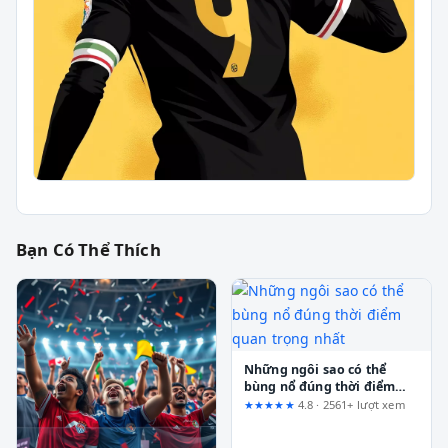
Bạn Có Thể Thích
Những ngôi sao có thể
bùng nổ đúng thời điểm
quan trọng nhất
★★★★★
4.8 · 2561+ lượt xem