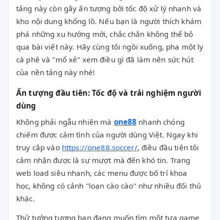
tảng này còn gây ấn tượng bởi tốc độ xử lý nhanh và
kho nội dung khổng lồ. Nếu bạn là người thích khám
phá những xu hướng mới, chắc chắn không thể bỏ
qua bài viết này. Hãy cùng tôi ngồi xuống, pha một ly
cà phê và "mổ xẻ" xem điều gì đã làm nên sức hút
của nền tảng này nhé!
Ấn tượng đầu tiên: Tốc độ và trải nghiệm người
dùng
Không phải ngẫu nhiên mà
one88
nhanh chóng
chiếm được cảm tình của người dùng Việt. Ngay khi
truy cập vào
https://one88.soccer/
, điều đầu tiên tôi
cảm nhận được là sự mượt mà đến khó tin. Trang
web load siêu nhanh, các menu được bố trí khoa
học, không có cảnh "loạn cào cào" như nhiều đối thủ
khác.
Thử tưởng tượng bạn đang muốn tìm một tựa game