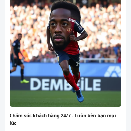
Chăm sóc khách hàng 24/7 - Luôn bên bạn mọi
lúc